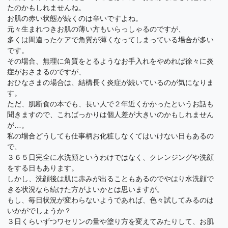
たのかもしれませんね。
お肌の赤い状態が続くのは辛いですよね。
元々生まれつきお肌の薄い方もいらっしゃるのですが、
多くは間違ったケアで角質が薄くなってしまっている場合が多い
です。
その場合、無理に角質をとるようなお手入れをやめれば徐々に炎
症がおさまるのですが、
おひなさまの場合は、結構長く炎症が続いているのが気になりま
す。
ただ、肌断食の本でも、長い人で２年近くかかったというお話も
聞きますので、こればっかりは個人差が大きいのかもしれません
が…。
私の場合どうしても仕事柄お化粧しなくてはいけない日もあるの
で、
３６５日完全に水洗顔というわけではなく、クレンジングや洗顔
をする日もあります。
しかし、洗顔後は肌に赤みが出ることもあるのでやはり水洗顔で
きる状況なら続けた方がよいかとは思いますが。
もし、毎日状況が変わらないようであれば、色々試してみるのは
いかがでしょうか？
３日くらいずつワセリンの量や塗り方を変えてみたりして、お肌