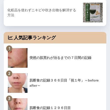
化粧品を使わずニキビや吹き出物を解消する
方法
人気記事ランキング
1
突然の肌荒れが治るまでの７日間の記録
2
肌断食の記録３６６日目「祝１年」～before
after～
3
肌断食の記録１２９６日目