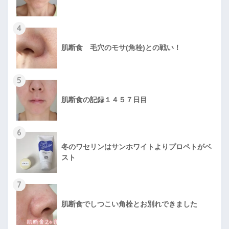
4
肌断食 毛穴のモサ(角栓)との戦い！
5
肌断食の記録１４５７日目
6
冬のワセリンはサンホワイトよりプロペトがベ
スト
7
肌断食でしつこい角栓とお別れできました