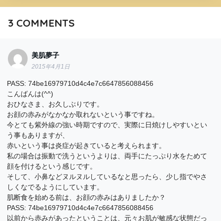
3
COMMENTS
美肌夢子
2015年4月1日
PASS: 74be16979710d4c4e7c6647856088456
こんばんは(^^)
おひなさま、お久しぶりです。
お顔の赤みがなかなか取れないという事ですね。
今とても紫外線の強い時期ですので、実際に日焼けしやすいとい
う事もありますが、
赤いという事は炎症が起きていると考えられます。
私の場合は振動で洗うというよりは、両手にたっぷり水をためて
顔を付けるという感じです。
そして、小鼻などヌルヌルしているなと思ったら、少し指でやさ
しくなでるようにしています。
肌断食を始める前は、お顔の赤みはありましたか？
PASS: 74be16979710d4c4e7c6647856088456
以前から赤みがあったということは、元々お肌が敏感な状態だっ