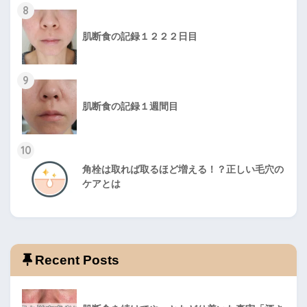
8
肌断食の記録１２２２日目
9
肌断食の記録１週間目
10
角栓は取れば取るほど増える！？正しい毛穴の
ケアとは
Recent Posts