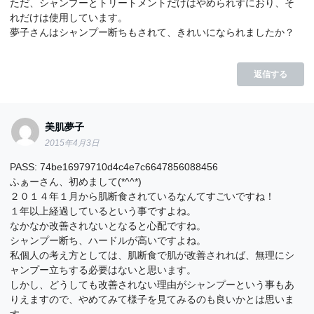
ただ、シャンプーとトリートメントだけはやめられずにおり、そ
れだけは使用しています。
夢子さんはシャンプー断ちもされて、きれいになられましたか？
返信する
美肌夢子
2015年4月3日
PASS: 74be16979710d4c4e7c6647856088456
ふぁーさん、初めまして(*^^*)
２０１４年１月から肌断食されているなんてすごいですね！
１年以上経過しているという事ですよね。
なかなか改善されないとなると心配ですね。
シャンプー断ち、ハードルが高いですよね。
私個人の考え方としては、肌断食で肌が改善されれば、無理にシ
ャンプー立ちする必要はないと思います。
しかし、どうしても改善されない理由がシャンプーという事もあ
りえますので、やめてみて様子を見てみるのも良いかとは思いま
す。