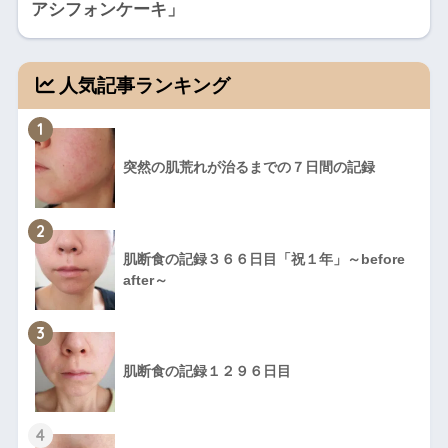
アシフォンケーキ」
人気記事ランキング
1
突然の肌荒れが治るまでの７日間の記録
2
肌断食の記録３６６日目「祝１年」～before
after～
3
肌断食の記録１２９６日目
4