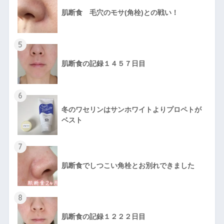
肌断食 毛穴のモサ(角栓)との戦い！
5
肌断食の記録１４５７日目
6
冬のワセリンはサンホワイトよりプロペトが
ベスト
7
肌断食でしつこい角栓とお別れできました
8
肌断食の記録１２２２日目