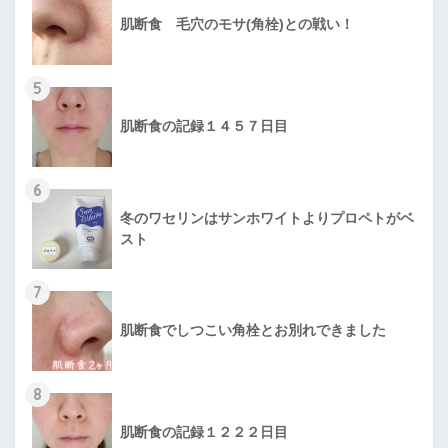
肌断食 毛穴のモサ(角栓)との戦い！
5
肌断食の記録１４５７日目
6
冬のワセリンはサンホワイトよりプロペトがベ
スト
7
肌断食でしつこい角栓とお別れできました
8
肌断食の記録１２２２日目