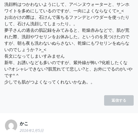
洗顔料はつかわないようにして、アベンヌウォーターと、サンホ
ワイトを多めにしているのですが、一向によくならなくて>_<
お出かけの際は、石けんで落ちるファンデとパウダーを使ったり
して、石けん洗顔してしまったり。。
夢子さんの過去の肌記録をみてみると、乾燥赤みなどで、肌が荒
れた際、洗顔やワセリンをお休みした。というのを見つけたので
すが、朝も夜も洗わないぬらさない、乾燥にもワセリンをぬらな
いのでしょうか？>_<
長文になってしまいすみません
新年、お誘いなども多いのですが、紫外線が怖い?化粧したくな
い?オシャレできない?肌荒れてて悲しい?と、お外にでるのがいや
です^ ^
少しでも肌がつよくなってくれないかなあ。。
返信する
かこ
2016年1月5日