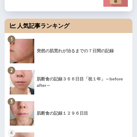
人気記事ランキング
1
突然の肌荒れが治るまでの７日間の記録
2
肌断食の記録３６６日目「祝１年」～before
after～
3
肌断食の記録１２９６日目
4