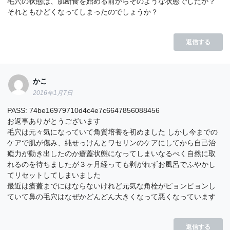
毛穴の状態は、肌断食を始める前からそのような状態でしたか？
それともひどくなってしまったのでしょうか？
返信する
かこ
2016年1月7日
PASS: 74be16979710d4c4e7c6647856088456
お返事ありがとうございます
毛穴は元々気になっていて角質培養を初めました しかし今までの
ケアで肌が傷み、純せっけんとワセリンのケアにしてから自己治
癒力が動き出したのか瘡蓋状態になってしまいなるべく自然に取
れるのを待ちましたが３ヶ月経っても剥がれずお風呂でふやかし
てリセットしてしまいました
最近は瘡蓋までにはならないけれど元気な角栓がピョンピョンし
ていて鼻の毛穴はなぜかどんどん大きくなって悪くなっています
返信する