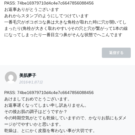
PASS: 74be16979710d4c4e7c6647856088456
お返事ありがとうございます
あれからスタンプのようにしてつけています
一番毛穴がボコボコな鼻は大きな角栓が取れた時に穴が開いてし
まったり(角栓が大きく取れやすい)その穴と穴が繋がって1本の線
になってしまったり一番目立つ鼻がそんな状態でへこんでます
返信する
美肌夢子
2016年1月7日
PASS: 74be16979710d4c4e7c6647856088456
あけましておめでとうございます。
お返事遅くなってしまい申し訳ありません。
その後お肌の調子はどうですか？
今の時期空気がとても乾燥していますので、かなりお肌にもダメ
ージがでやすいかと思います。
乾燥は、とにかく皮脂を奪わない事が大切です。