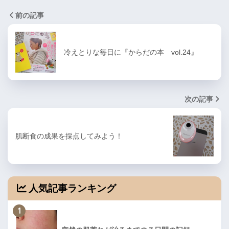
前の記事
冷えとりな毎日に『からだの本 vol.24』
次の記事
肌断食の成果を採点してみよう！
人気記事ランキング
1