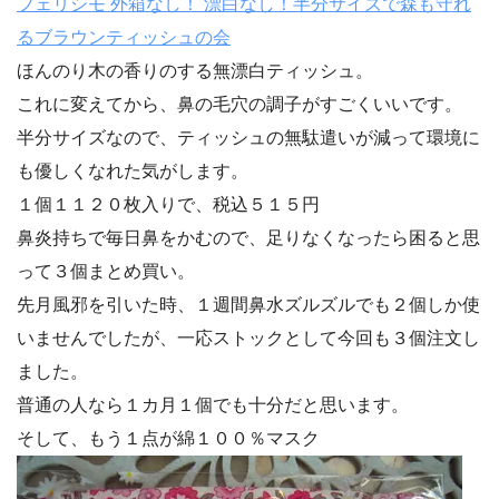
フェリシモ 外箱なし！ 漂白なし！半分サイズで森も守れ
るブラウンティッシュの会
ほんのり木の香りのする無漂白ティッシュ。
これに変えてから、鼻の毛穴の調子がすごくいいです。
半分サイズなので、ティッシュの無駄遣いが減って環境に
も優しくなれた気がします。
１個１１２０枚入りで、税込５１５円
鼻炎持ちで毎日鼻をかむので、足りなくなったら困ると思
って３個まとめ買い。
先月風邪を引いた時、１週間鼻水ズルズルでも２個しか使
いませんでしたが、一応ストックとして今回も３個注文し
ました。
普通の人なら１カ月１個でも十分だと思います。
そして、もう１点が綿１００％マスク