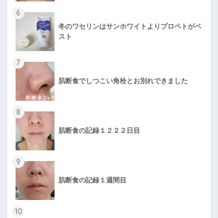
6
冬のワセリンはサンホワイトよりプロペトがベ
スト
7
肌断食でしつこい角栓とお別れできました
8
肌断食の記録１２２２日目
9
肌断食の記録１週間目
10