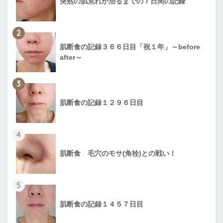
突然の肌荒れが治るまでの７日間の記録
2
肌断食の記録３６６日目「祝１年」～before
after～
3
肌断食の記録１２９６日目
4
肌断食 毛穴のモサ(角栓)との戦い！
5
肌断食の記録１４５７日目