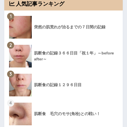
人気記事ランキング
1
突然の肌荒れが治るまでの７日間の記録
2
肌断食の記録３６６日目「祝１年」～before
after～
3
肌断食の記録１２９６日目
4
肌断食 毛穴のモサ(角栓)との戦い！