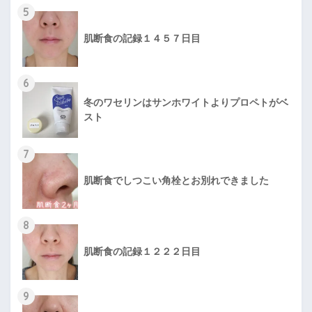
5
肌断食の記録１４５７日目
6
冬のワセリンはサンホワイトよりプロペトがベ
スト
7
肌断食でしつこい角栓とお別れできました
8
肌断食の記録１２２２日目
9