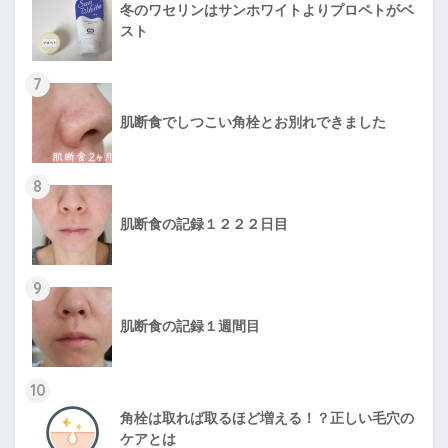
冬のワセリンはサンホワイトよりプロペトがベ
スト
7
肌断食でしつこい角栓とお別れできました
8
肌断食の記録１２２２日目
9
肌断食の記録１週間目
10
角栓は取れば取るほど増える！？正しい毛穴の
ケアとは