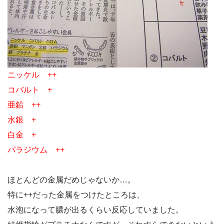
ニッケル ++
コバルト +
亜鉛 ++
水銀 +
白金 +
パラジウム ++
ほとんどの金属だめじゃないか…。
特に++だった金属をつけたところは、
水泡になって膿が出るくらい反応していました。