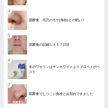
4
肌断食 毛穴のモサ(角栓)との戦い！
5
肌断食の記録１４５７日目
6
冬のワセリンはサンホワイトよりプロペトがベ
スト
7
肌断食でしつこい角栓とお別れできました