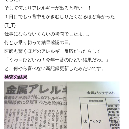
そして何よりアレルギーが出ると痒い！！
１日目でもう背中をかきむしりたくなるほど痒かった
(T_T)
仕事にならないくらいの拷問でしたよ…。
何とか乗り切って結果確認の日。
医師も驚くほどのアレルギー反応だったらしく
「うわ～ひどいね！今年一番のひどい結果だわ。」
と、何やら喜べない新記録更新したみたいです。
検査の結果