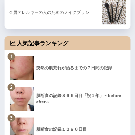
金属アレルギーの人のためのメイクブラシ
人気記事ランキング
1
突然の肌荒れが治るまでの７日間の記録
2
肌断食の記録３６６日目「祝１年」～before
after～
3
肌断食の記録１２９６日目