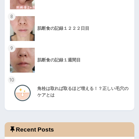
8
肌断食の記録１２２２日目
9
肌断食の記録１週間目
10
角栓は取れば取るほど増える！？正しい毛穴の
ケアとは
Recent Posts