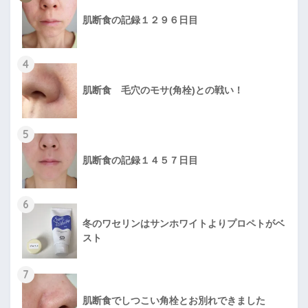
肌断食の記録１２９６日目
4
肌断食 毛穴のモサ(角栓)との戦い！
5
肌断食の記録１４５７日目
6
冬のワセリンはサンホワイトよりプロペトがベ
スト
7
肌断食でしつこい角栓とお別れできました