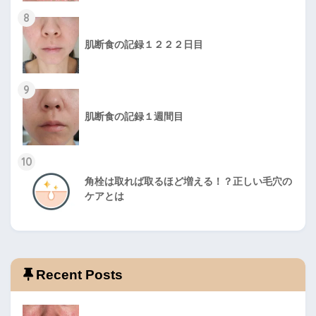
8
肌断食の記録１２２２日目
9
肌断食の記録１週間目
10
角栓は取れば取るほど増える！？正しい毛穴の
ケアとは
Recent Posts