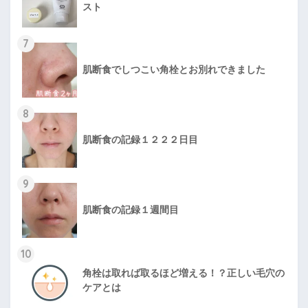
スト
7
肌断食でしつこい角栓とお別れできました
8
肌断食の記録１２２２日目
9
肌断食の記録１週間目
10
角栓は取れば取るほど増える！？正しい毛穴の
ケアとは