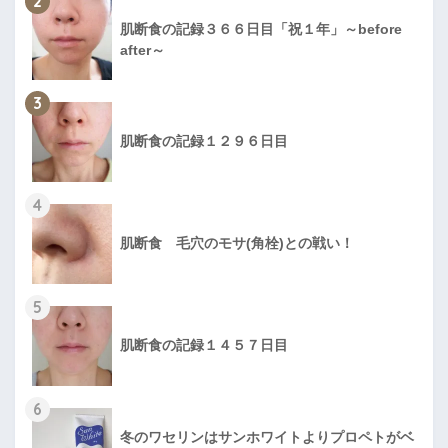
2
肌断食の記録３６６日目「祝１年」～before
after～
3
肌断食の記録１２９６日目
4
肌断食 毛穴のモサ(角栓)との戦い！
5
肌断食の記録１４５７日目
6
冬のワセリンはサンホワイトよりプロペトがベ