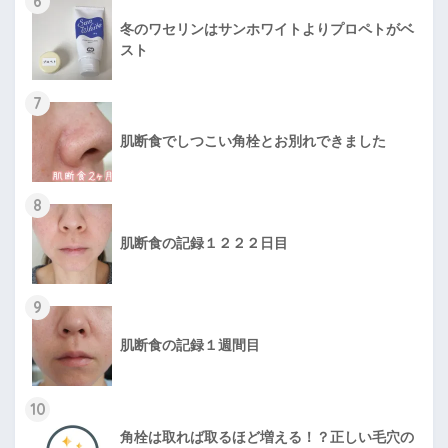
6
冬のワセリンはサンホワイトよりプロペトがベ
スト
7
肌断食でしつこい角栓とお別れできました
8
肌断食の記録１２２２日目
9
肌断食の記録１週間目
10
角栓は取れば取るほど増える！？正しい毛穴の