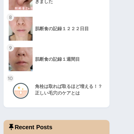
きました
8
肌断食の記録１２２２日目
9
肌断食の記録１週間目
10
角栓は取れば取るほど増える！？
正しい毛穴のケアとは
Recent Posts