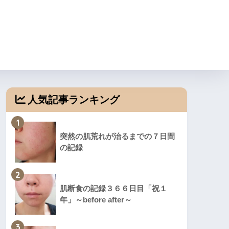
人気記事ランキング
1
突然の肌荒れが治るまでの７日間
の記録
2
肌断食の記録３６６日目「祝１
年」～before after～
3