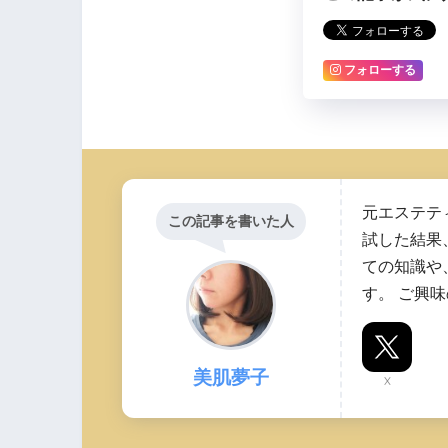
フォローする
元エステテ
この記事を書いた人
試した結果
ての知識や
す。 ご興
美肌夢子
X