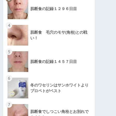
肌断食の記録１２９６日目
4
肌断食 毛穴のモサ(角栓)との戦
い！
5
肌断食の記録１４５７日目
6
冬のワセリンはサンホワイトより
プロペトがベスト
7
肌断食でしつこい角栓とお別れで