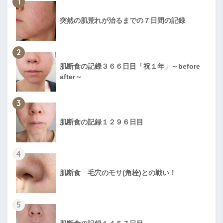
1
突然の肌荒れが治るまでの７日間の記録
2
肌断食の記録３６６日目「祝１年」～before
after～
3
肌断食の記録１２９６日目
4
肌断食 毛穴のモサ(角栓)との戦い！
5