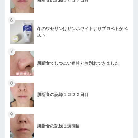
肌断食の記録１４５７日目
6
冬のワセリンはサンホワイトよりプロペトがベ
スト
7
肌断食でしつこい角栓とお別れできました
8
肌断食の記録１２２２日目
9
肌断食の記録１週間目